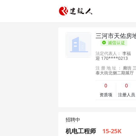
三河市天佑房
法定代表人：
李福
迎
170****0213
注 册 地 址 ：
廊坊 
泰大街北侧二期展厅
0
0
资质项
注册人员
招聘中
机电工程师
15-25K