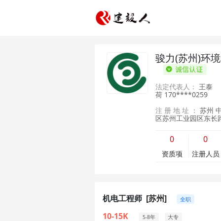
骏力(苏州)环
法定代表人：
王泰
荷
170****0259
注 册 地 址 ：
苏州 
区苏州工业园区东长路8
0
0
资质项
注册人员
机电工程师
[苏州]
全职
10-15K
5-8年
大专