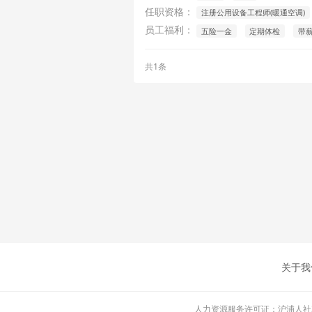
任职资格：
注册公用设备工程师(暖通空调)
员工福利：
五险一金
定期体检
带
共1条
关于我
人力资源服务许可证：沪浦人社310